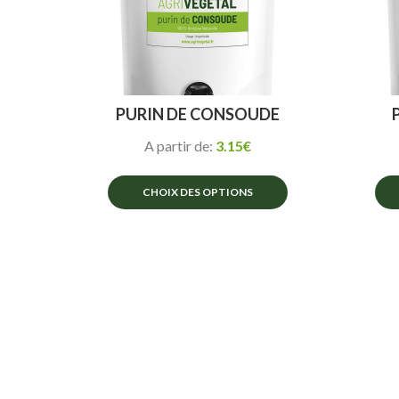
PURIN DE CONSOUDE
A partir de:
3.15
€
CHOIX DES OPTIONS
Ce
produit
a
plusieurs
variations.
Les
options