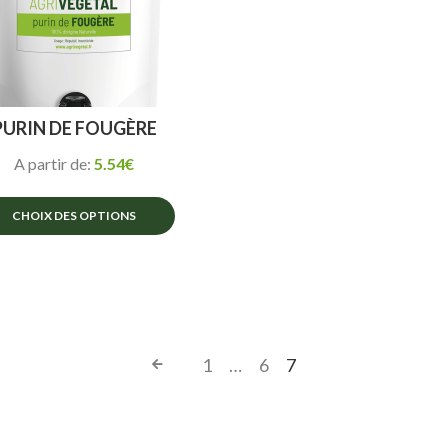
PURIN DE FOUGÈRE
A partir de:
5.54
€
CHOIX DES OPTIONS
Ce
produit
a
plusieurs
1
…
6
7
variations.
Les
options