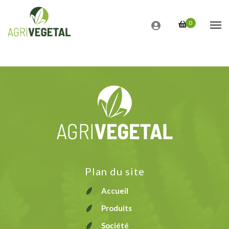
0
Votre panier est actuellement vide.
Plan du site
Accueil
Produits
Société