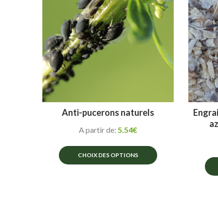
peuvent
être
choisies
sur
la
page
du
produit
Anti-pucerons naturels
Engrai
az
A partir de:
5.54
€
CHOIX DES OPTIONS
Ce
produit
a