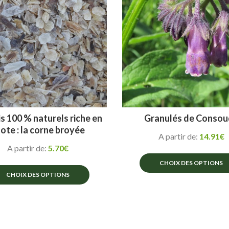
options
peuvent
peuvent
être
être
choisies
choisies
sur
sur
la
la
page
page
du
du
produit
produit
s 100 % naturels riche en
Granulés de Consou
ote : la corne broyée
A partir de:
14.91
€
A partir de:
5.70
€
CHOIX DES OPTIONS
CHOIX DES OPTIONS
Ce
Ce
produit
produit
a