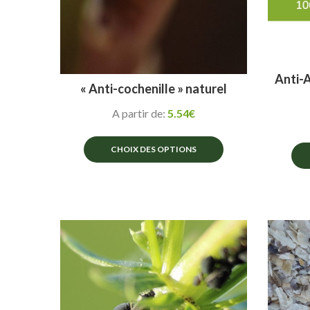
Anti-
« Anti-cochenille » naturel
A partir de:
5.54
€
CHOIX DES OPTIONS
Ce
produit
a
plusieurs
variations.
Les
options