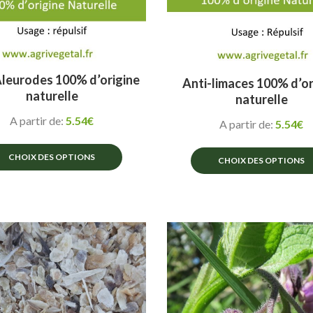
Aleurodes 100% d’origine
Anti-limaces 100% d’or
naturelle
naturelle
A partir de:
5.54
€
A partir de:
5.54
€
CHOIX DES OPTIONS
CHOIX DES OPTIONS
Ce
Ce
produit
produit
a
a
plusieurs
plusieurs
variations.
variations.
Les
Les
options