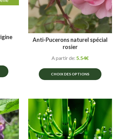
igine
Anti-Pucerons naturel spécial
rosier
A partir de:
5.54
€
CHOIX DES OPTIONS
Ce
produit
a
plusieurs
variations.
Les