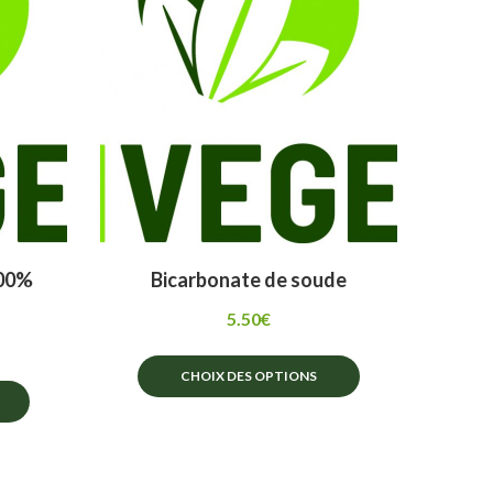
peuvent
être
choisies
sur
la
page
du
produit
100%
Bicarbonate de soude
5.50
€
CHOIX DES OPTIONS
Ce
produit