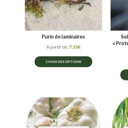
Purin de laminaires
Sol
« Prot
A partir de:
7.15
€
CHOIX DES OPTIONS
Ce
produit
a
plusieurs
variations.
Les
options