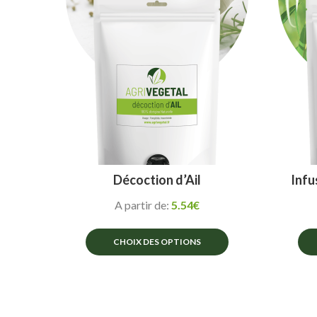
peuvent
être
choisies
sur
la
page
du
produit
Décoction d’Ail
Infu
A partir de:
5.54
€
CHOIX DES OPTIONS
Ce
produit