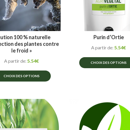
ution 100 % naturelle
Purin d’Ortie
ection des plantes contre
A partir de:
5.54
€
le froid »
A partir de:
5.54
€
CHOIX DES OPTIONS
CHOIX DES OPTIONS
Ce
produit
Ce
a
produit
plusieurs
a
variations.
plusieurs
Les
variations.
options