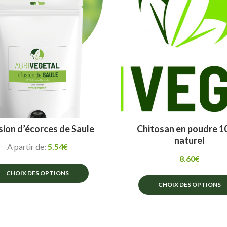
Les
peuvent
options
être
peuvent
choisies
être
sur
choisies
la
sur
page
la
du
page
produit
du
produit
sion d’écorces de Saule
Chitosan en poudre 
naturel
A partir de:
5.54
€
8.60
€
CHOIX DES OPTIONS
CHOIX DES OPTIONS
Ce
Ce
produit