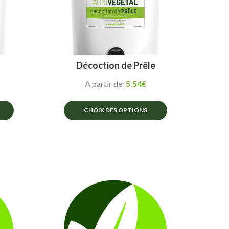
Décoction de Prêle
A partir de:
5.54
€
CHOIX DES OPTIONS
Ce
produit
a
plusieurs
variations.
Les
options