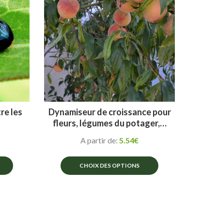
options
peuvent
être
choisies
sur
la
page
du
produit
re les
Dynamiseur de croissance pour
fleurs, légumes du potager,…
A partir de:
5.54
€
CHOIX DES OPTIONS
Ce
produit