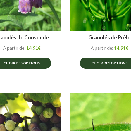
anulés de Consoude
Granulés de Prêle
A partir de:
14.91
€
A partir de:
14.91
€
CHOIX DES OPTIONS
CHOIX DES OPTIONS
Ce
Ce
produit
produit
a
a
plusieurs
plusieurs
variations.
variations.
Les
Les
options
options