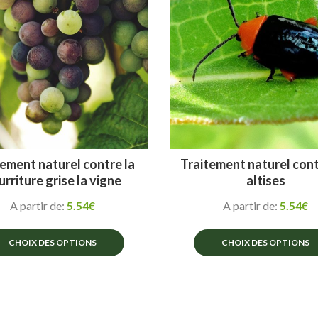
peuvent
peuvent
être
être
choisies
choisies
sur
sur
la
la
page
page
du
du
produit
produit
ement naturel contre la
Traitement naturel cont
urriture grise la vigne
altises
A partir de:
5.54
€
A partir de:
5.54
€
CHOIX DES OPTIONS
CHOIX DES OPTIONS
Ce
Ce
produit
produit