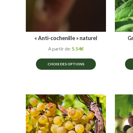
« Anti-cochenille » naturel
Gr
A partir de:
5.54
€
CHOIX DES OPTIONS
Ce
produit
a
plusieurs
variations.
Les
options