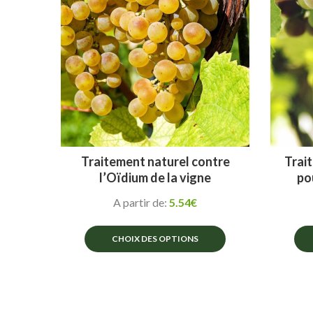
peuvent
être
choisies
sur
la
page
du
produit
Traitement naturel contre
Trait
l’Oïdium de la vigne
po
A partir de:
5.54
€
CHOIX DES OPTIONS
Ce
produit