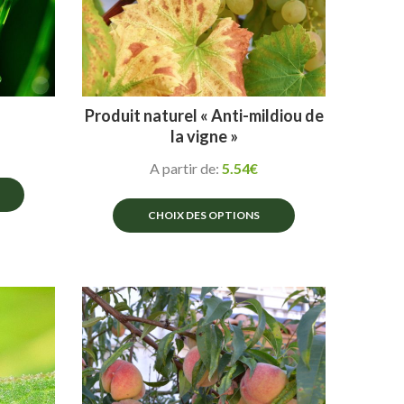
Produit naturel « Anti-mildiou de
la vigne »
A partir de:
5.54
€
CHOIX DES OPTIONS
Ce
produit
a
plusieurs
variations.
Les