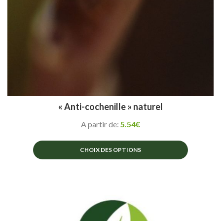
« Anti-cochenille » naturel
A partir de:
5.54
€
CHOIX DES OPTIONS
Ce
produit
a
plusieurs