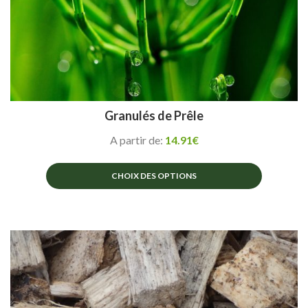
Granulés de Prêle
A partir de:
14.91
€
CHOIX DES OPTIONS
Ce
produit
a
plusieurs
variations.
Les