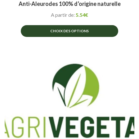
Anti-Aleurodes 100% d’origine naturelle
A partir de:
5.54
€
CHOIX DES OPTIONS
Ce
produit
a
plusieurs
variations.
Les
options
peuvent
être
choisies
sur