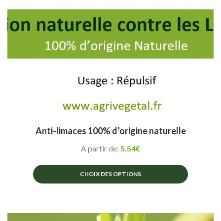
la
page
du
produit
Anti-limaces 100% d’origine naturelle
A partir de:
5.54
€
CHOIX DES OPTIONS
Ce
produit