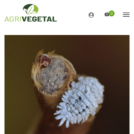
SHOWING
1–8
OF
39
RESULTS
0