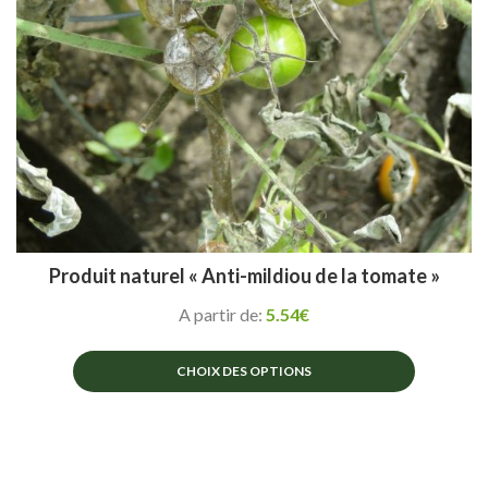
page
du
produit
Produit naturel « Anti-mildiou de la tomate »
A partir de:
5.54
€
CHOIX DES OPTIONS
Ce
produit