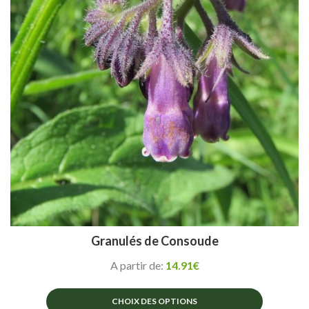
choisies
sur
la
page
du
produit
Granulés de Consoude
A partir de:
14.91
€
CHOIX DES OPTIONS